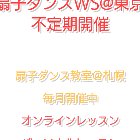
扇子ダンスWS@東
​不定期開催
​扇子ダンス教室＠札幌
毎月開催中
オンラインレッスン