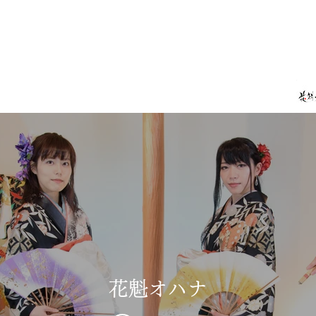
花魁オハナ
SC