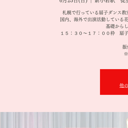
6月25日(日)
  |  
新小岩駅 徒
札幌で行っている扇子ダンス教
国内、海外で出演活動している
基礎から
１５：３０～１７：００枠 扇
振
※
他