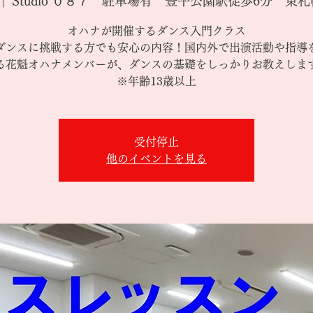
 |  
Studio ０８７ 駐車場有 豊平公園駅徒歩6分 東札
オハナが開催するダンス入門クラス
ダンスに挑戦する方でも安心の内容！国内外で出演活動や指導
る花魁オハナメンバーが、ダンスの基礎をしっかりお教えしま
※年齢13歳以上
受付停止
他のイベントを見る