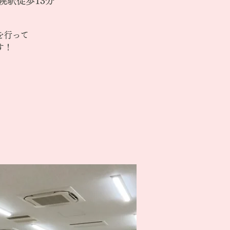
幌駅徒歩13分
を行って
す！