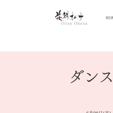
HO
Oiran Ohana
ダン