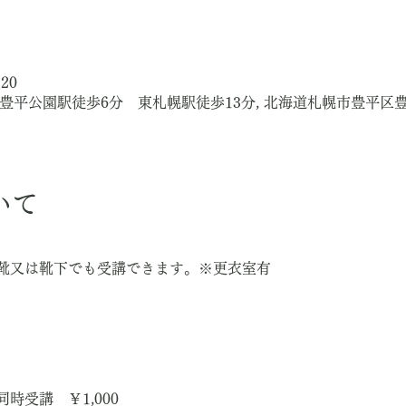
:20
場有 豊平公園駅徒歩6分 東札幌駅徒歩13分, 北海道札幌市豊平
いて
靴又は靴下でも受講できます。※更衣室有
時受講　￥1,000