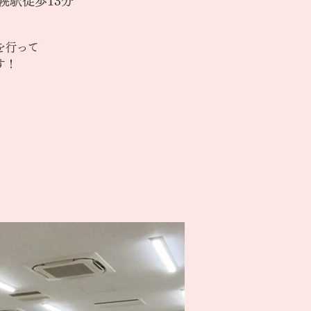
幌駅徒歩13分
を行って
す！