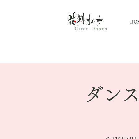
HO
Oiran Ohana
ダン