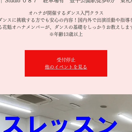
 |  
Studio ０８７ 駐車場有 豊平公園駅徒歩6分 東札
オハナが開催するダンス入門クラス
ダンスに挑戦する方でも安心の内容！国内外で出演活動や指導
る花魁オハナメンバーが、ダンスの基礎をしっかりお教えしま
※年齢13歳以上
受付停止
他のイベントを見る