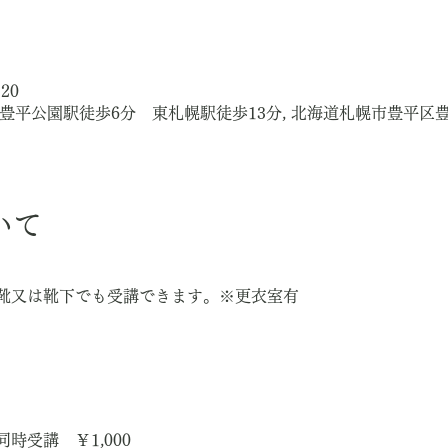
:20
場有 豊平公園駅徒歩6分 東札幌駅徒歩13分, 北海道札幌市豊平
いて
靴又は靴下でも受講できます。※更衣室有
時受講　￥1,000