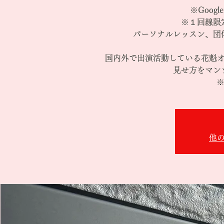
※Goog
※１回線限
パーソナルレッスン、団
国内外で出演活動している花魁
見せ方をマン
※
他