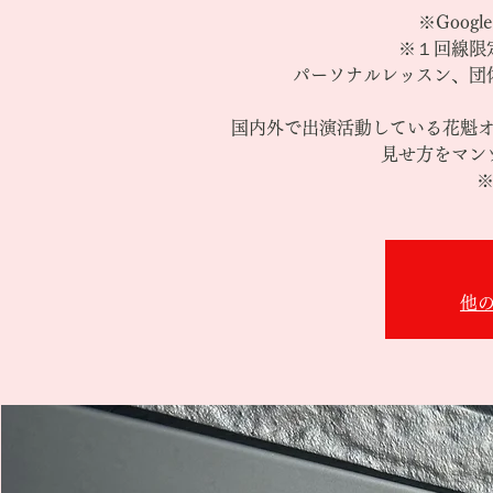
※Goog
※１回線限
パーソナルレッスン、団
国内外で出演活動している花魁
見せ方をマン
※
他