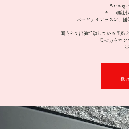
※Goog
※１回線限
パーソナルレッスン、団
国内外で出演活動している花魁
見せ方をマン
※
他