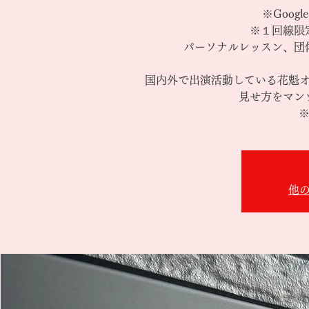
※Goog
※１回線限
パーソナルレッスン、団
国内外で出演活動している花魁
見せ方をマン
※
他