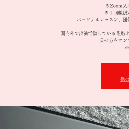
※Zoom又
※１回線限
パーソナルレッスン、団
国内外で出演活動している花魁
見せ方をマン
※
他