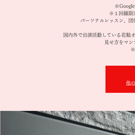
※Goog
※１回線限
パーソナルレッスン、団
国内外で出演活動している花魁
見せ方をマン
※
他