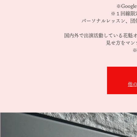
※Goog
※１回線限
パーソナルレッスン、団
国内外で出演活動している花魁
見せ方をマン
※
他