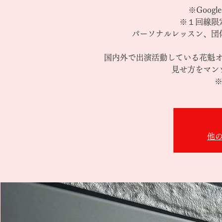
※Goog
※１回線限
パーソナルレッスン、団
国内外で出演活動している花魁
見せ方をマン
※
他