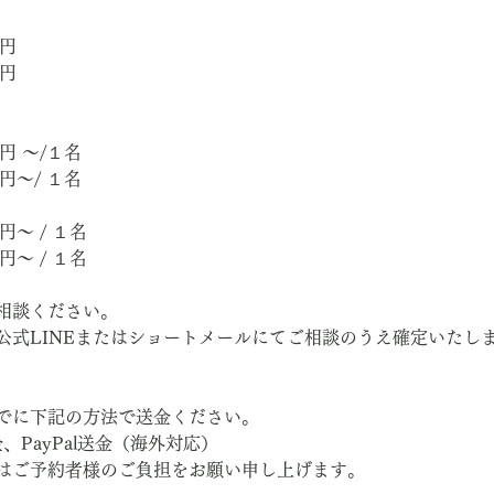
0円　
0円
0円 ～/１名
0円～/ １名
円～ / １名
円～ / １名
相談ください。
公式LINEまたはショートメールにてご相談のうえ確定いたし
でに下記の方法で送金ください。
、PayPal送金（海外対応）
はご予約者様のご負担をお願い申し上げます。