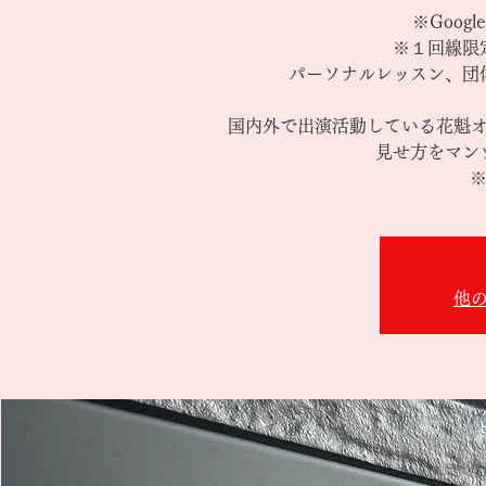
※Goog
※１回線限
パーソナルレッスン、団
国内外で出演活動している花魁
見せ方をマン
※
他