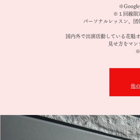
※Goog
※１回線限
パーソナルレッスン、団
国内外で出演活動している花魁
見せ方をマン
※
他