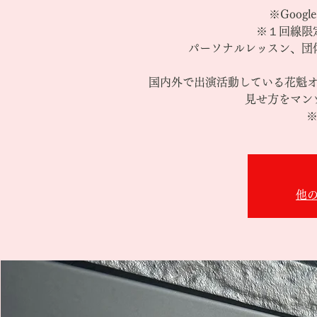
※Goog
※１回線限
パーソナルレッスン、団
国内外で出演活動している花魁
見せ方をマン
※
他