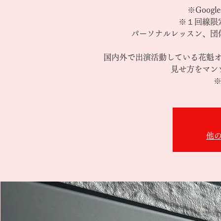
※Goog
※１回線限
パーソナルレッスン、団
国内外で出演活動している花魁
見せ方をマン
※
他