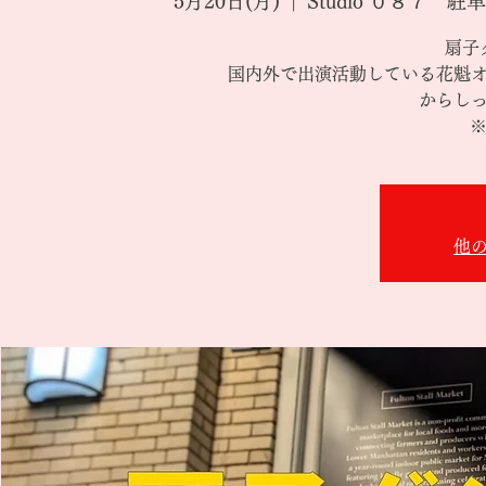
5月20日(月)
  |  
Studio ０８７
扇子
国内外で出演活動している花魁
からし
※
他