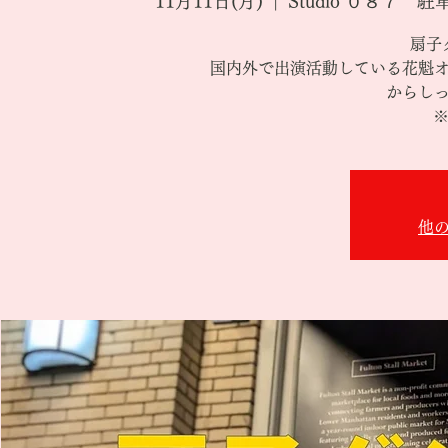
11月11日(月)
  |  
Studio ０８７
扇子
国内外で出演活動している花魁
からし
※
他