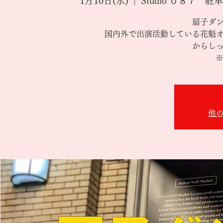
1月10日(水)
  |  
Studio ０８７
扇子ダ
国内外で出演活動している花魁
からし
※
他